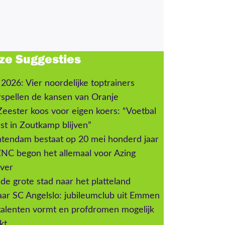
ze
Suggesties
026: Vier noordelijke toptrainers
spellen de kansen van Oranje
eester koos voor eigen koers: “Voetbal
t in Zoutkamp blijven”
tendam bestaat op 20 mei honderd jaar
ZNC begon het allemaal voor Azing
ever
de grote stad naar het platteland
aar SC Angelslo: jubileumclub uit Emmen
talenten vormt en profdromen mogelijk
kt