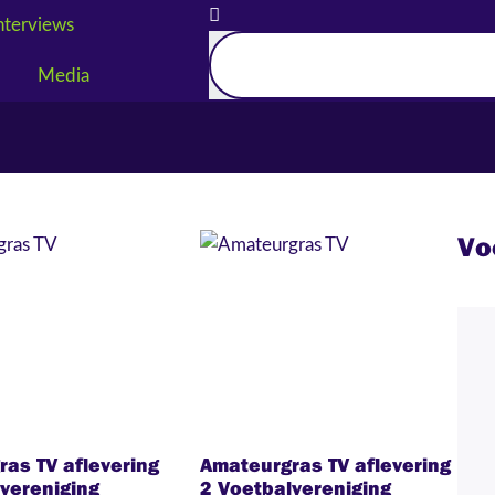
nterviews
Media
itaal
Vo
as TV aflevering
Amateurgras TV aflevering
vereniging
2 Voetbalvereniging