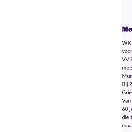
Me
WK 2
voor
VV Z
moes
Mun
Bij 
Gri
Van 
60 j
die 
maa