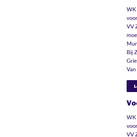
WK 2
voor
VV Z
moes
Mun
Bij 
Gri
Van 
L
Vo
WK 2
voor
VV Z