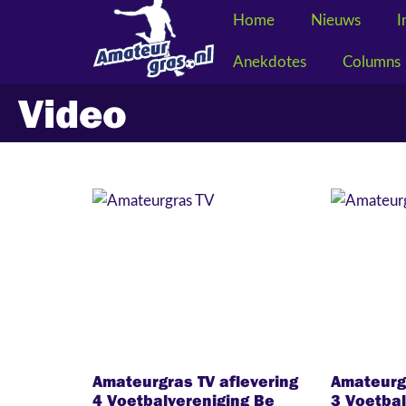
Home
Nieuws
I
Anekdotes
Columns
Video
schrijf je nu in voor amateurgras dig
Amateurgras TV aflevering
Amateurgr
4 Voetbalvereniging Be
3 Voetbal