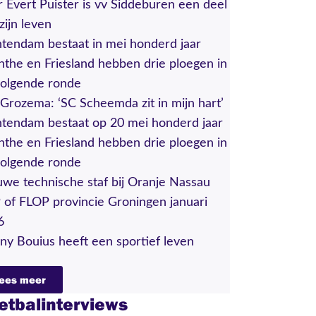
 Evert Puister is vv Siddeburen een deel
zijn leven
tendam bestaat in mei honderd jaar
the en Friesland hebben drie ploegen in
volgende ronde
Grozema: ‘SC Scheemda zit in mijn hart’
tendam bestaat op 20 mei honderd jaar
the en Friesland hebben drie ploegen in
volgende ronde
we technische staf bij Oranje Nassau
of FLOP provincie Groningen januari
6
y Bouius heeft een sportief leven
ees meer
etbalinterviews