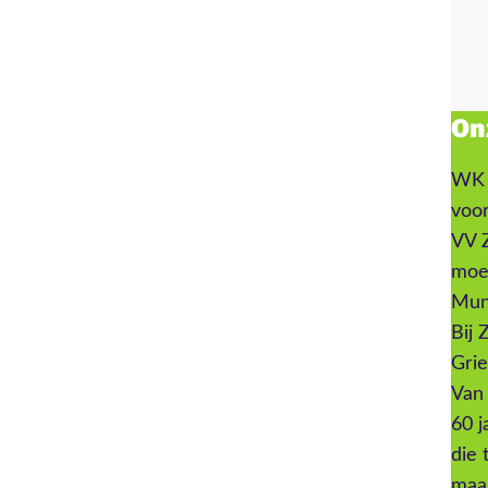
On
WK 2
voor
VV Z
moes
Mun
Bij 
Gri
Van 
60 j
die 
maa