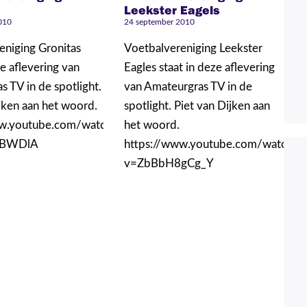
Leekster Eagels
010
24 september 2010
eniging Gronitas
Voetbalvereniging Leekster
ze aflevering van
Eagles staat in deze aflevering
 TV in de spotlight.
van Amateurgras TV in de
jken aan het woord.
spotlight. Piet van Dijken aan
ww.youtube.com/watch?
het woord.
9BWDlA
https://www.youtube.com/watch?
v=ZbBbH8gCg_Y