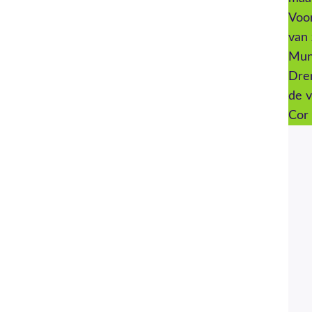
Voor
van 
Mun
Dren
de 
Cor 