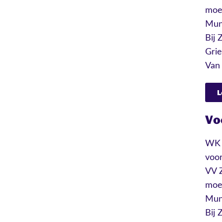
moes
Mun
Bij 
Gri
Van 
L
Vo
WK 2
voor
VV Z
moes
Mun
Bij 